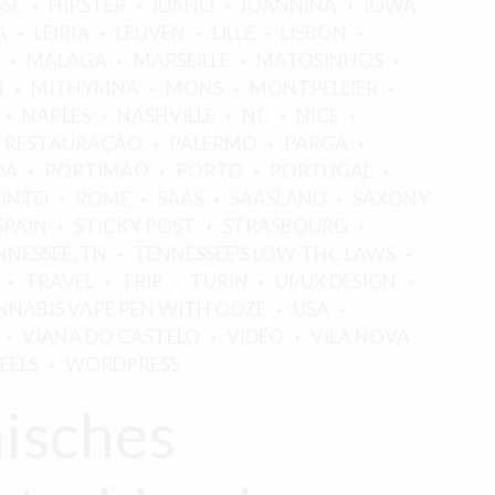
SSE
HIPSTER
IDAHO
IOANNINA
IOWA
A
LEIRIA
LEUVEN
LILLE
LISBON
MÁLAGA
MARSEILLE
MATOSINHOS
N
MITHYMNA
MONS
MONTPELLIER
NAPLES
NASHVILLE
NC
NICE
 RESTAURAÇÃO
PALERMO
PARGA
DA
PORTIMÃO
PORTO
PORTUGAL
TINTO
ROME
SAAS
SAASLAND
SAXONY
SPAIN
STICKY POST
STRASBOURG
NNESSEE, TN
TENNESSEE'S LOW-THC LAWS
TRAVEL
TRIP
TURIN
UI/UX DESIGN
NABIS VAPE PEN WITH OOZE
USA
VIANA DO CASTELO
VIDEO
VILA NOVA
EELS
WORDPRESS
isches