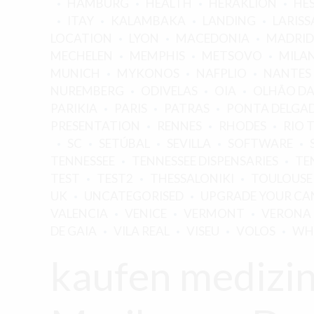
HAMBURG
HEALTH
HERAKLION
HE
ITAY
KALAMBAKA
LANDING
LARISS
LOCATION
LYON
MACEDONIA
MADRID
MECHELEN
MEMPHIS
METSOVO
MILA
MUNICH
MYKONOS
NAFPLIO
NANTES
NUREMBERG
ODIVELAS
OIA
OLHÃO DA
PARIKIA
PARIS
PATRAS
PONTA DELGA
PRESENTATION
RENNES
RHODES
RIO 
SC
SETÚBAL
SEVILLA
SOFTWARE
TENNESSEE
TENNESSEE DISPENSARIES
TE
TEST
TEST2
THESSALONIKI
TOULOUSE
UK
UNCATEGORISED
UPGRADE YOUR CAN
VALENCIA
VENICE
VERMONT
VERONA
DE GAIA
VILA REAL
VISEU
VOLOS
WH
kaufen medizin