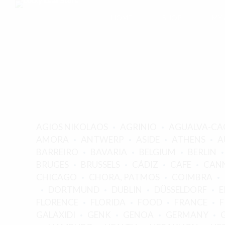
HOME
SHOP
MY
AGIOS NIKOLAOS
AGRINIO
AGUALVA-CA
AMORA
ANTWERP
ASIDE
ATHENS
A
BARREIRO
BAVARIA
BELGIUM
BERLIN
BRUGES
BRUSSELS
CÁDIZ
CAFE
CANN
CHICAGO
CHORA, PATMOS
COIMBRA
DORTMUND
DUBLIN
DÜSSELDORF
E
FLORENCE
FLORIDA
FOOD
FRANCE
GALAXIDI
GENK
GENOA
GERMANY