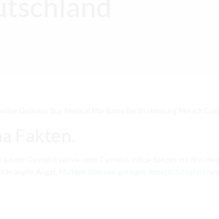
tschland
nline Germany Buy Medical Marijuana Berlin Hamburg Munich Colog
a Fakten.
el aus der Cannabis sativa- oder Cannabis indica-Spezies mit drei 
kelkrämpfe, Angst,
Multiple Sklerose
,
geringer Appetit
,
Schlafstörun