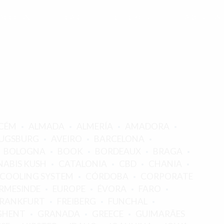
 ACCOUNT
CART
CHECKOUT
ABOUT US
CÉM
ALMADA
ALMERÍA
AMADORA
UGSBURG
AVEIRO
BARCELONA
BOLOGNA
BOOK
BORDEAUX
BRAGA
ABIS KUSH
CATALONIA
CBD
CHANIA
COOLING SYSTEM
CÓRDOBA
CORPORATE
RMESINDE
EUROPE
ÉVORA
FARO
FRANKFURT
FREIBERG
FUNCHAL
GHENT
GRANADA
GREECE
GUIMARÃES