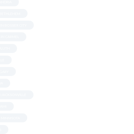
XANDRIA
N BETHLEHEM
IN BOSSIER CITY
 IN CARMEL
DULUTH
LLE
 GARY
NA
N JACKSONVILLE
IAMI
N MINNISOTA
S