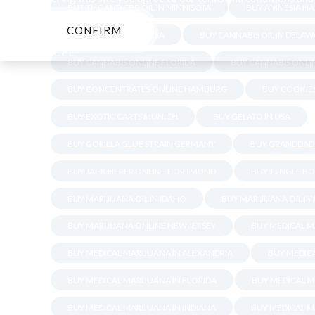
BUT THC AND CBD OIL IN MINNISOTA
BUY AMNESIA HA
CONFIRM
BUY BLUE DREAM IN USA
BUY CANNABIS OIL IN DELAW
CANCEL
BUY CANNABIS ONLINE FLORIDA
BUY CANNABIS ONLI
BUY CONCENTRATES ONLINE HAMBURG
BUY COOKIES
BUY EXOTIC CARTS MUNICH
BUY GELATO IN USA
BUY GORILLA GLUE STRAIN GERMANY
BUY GRANDDADD
BUY JACK HERER ONLINE DORTMUND
BUY JUNGLE BO
BUY MARIJUANA OIL IN IDAHO
BUY MARIJUANA OIL IN
BUY MARIJUANA ONLINE NEW JERSEY
BUY MEDICAL M
BUY MEDICAL MARIJUANA IN ALEXANDRIA
BUY MEDICA
BUY MEDICAL MARIJUANA IN FLORIDA
BUY MEDICAL M
BUY MEDICAL MARIJUANA IN INDIANA
BUY MEDICAL M