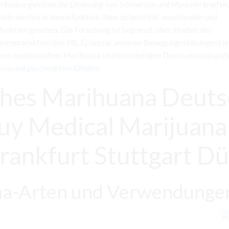
arihuana gehören die Linderung von Schmerzen und Muskelkrämpfen,
ile werden in Immunfunktion, Neuroplastizität, emotionaler und
nktion gesehen. Die Forschung ist begrenzt, aber Studien des
europrotektion (bei MS, Epilepsie, anderen Bewegungsstörungen) un
on medizinischem Marihuana sind bei niedrigen Dosen minimal und
oia und psychoaktive Effekte
.
ches Marihuana Deut
uy Medical Marijuana
ankfurt Stuttgart Dü
na-Arten und Verwendungen 