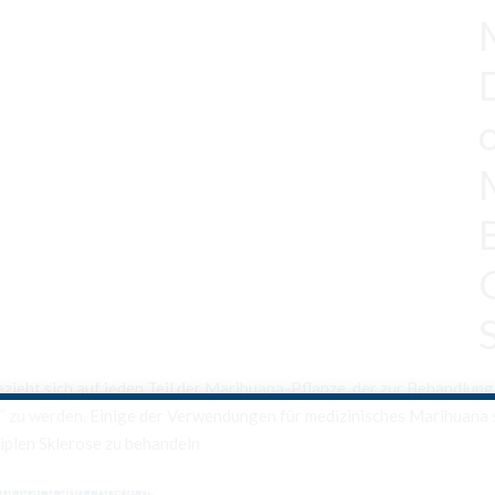
ieht sich auf jeden Teil der
Marihuana-Pflanze, der zur Behandlung
” zu werden
. Einige der Verwendungen für medizinisches Marihuana si
iplen Sklerose zu behandeln
privacy and cookie policy.