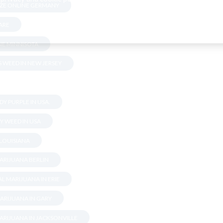
ZE ONLINE GERMANY
ARE
NE MINNISOTA
 WEED IN NEW JERSEY
Y PURPLE IN USA.
Y WEED IN USA
 LOUISIANA
ARIJUANA BERLIN
L MARIJUANA IN ERIE
ARIJUANA IN GARY
ARIJUANA IN JACKSONVILLE