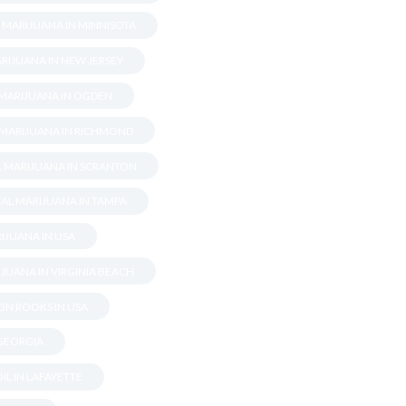
 MARIJUANA IN MINNISOTA
RIJUANA IN NEW JERSEY
 MARIJUANA IN OGDEN
 MARIJUANA IN RICHMOND
L MARIJUANA IN SCRANTON
AL MARIJUANA IN TAMPA
IJUANA IN USA
JUANA IN VIRGINIA BEACH
N ROOKS IN USA
GEORGIA
IL IN LAFAYETTE