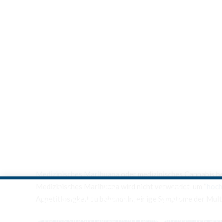
Medizinisches Marihuana
oder medizinisches Cannabis bez
Are You Over 18?
Medizinisches Marihuana wird nicht verwendet, um “
hoch
Appetitlosigkeit zu behandeln, einige Symptome der Mult
By entering this site you agree to our terms and conditions and 